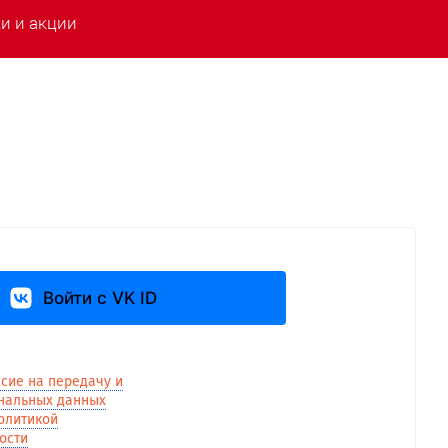
и и акции
 войти через:
Войти с VK ID
асие на передачу и
нальных данных
в
олитикой
ости